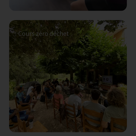
Cours zéro déchet
Mettez de côté vos appareils et
retrouvez le calme
Échappez au chaos et à l’énergie négative
d’une vie moderne hautement numérique
avec cette séance basée sur le bain de
forêt.