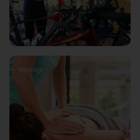
de techniques et de styles, et qui parlent
également plusieurs langues.
Massage
Apprenez à faire du Kombucha
Apprenez à faire du Kombucha ; une
boisson fermentée probiotique facile à
préparer, qui peut être aussi délicieuse que
saine !