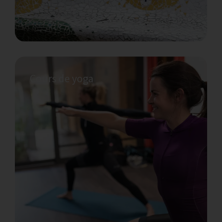
Cours de yoga
Cours zéro déchet
Esther Peñarrubia propose une variété de
cours Zéro Déchet, pour la maison, le
bureau et la cuisine, afin de vous aider à
découvrir des moyens d’éviter la
consommation de déchets dans votre vie
quotidienne.