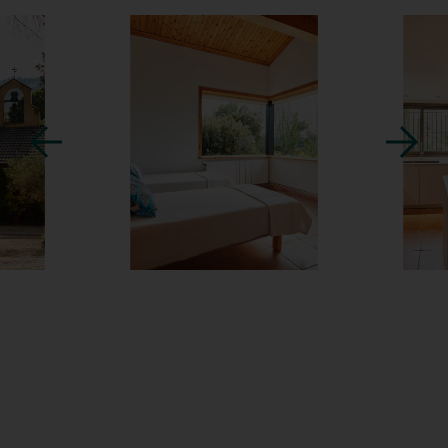
« Du surréalisme aux déchets » Visite
d'art et du château