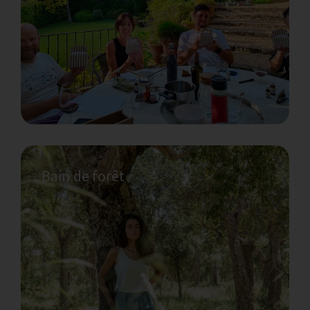
Bain de forêt
Envie d'essayer le Qigong ?
Respirez et trouvez votre équilibre avec un
cours de Qi Gong de Kirsti. Le Qi Gong est
une méthode accessible et créative pour
décompresser après toutes sortes d’efforts
intenses.