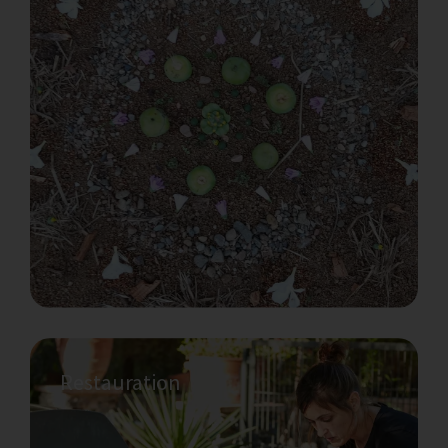
Vous n'avez pas envie de cuisiner ?
Nous connaissons de nombreux cuisiniers/
ères, chefs et dégustateurs talentueux qui
ont travaillé ici au fil des ans. De la cuisine
maison à la cuisine de luxe, en passant par
la cuisine sauvage, nos recommandations
s’adaptent à des régimes et des budgets
variés.
Restauration
Décroissance appliquée et
permaculture