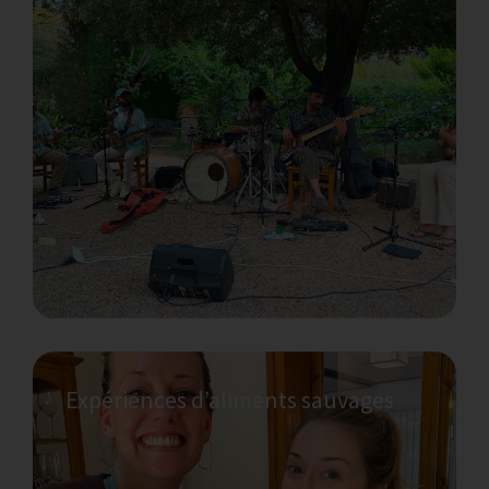
sauvages ?
Selon la période de l’année, il existe de
nombreuses plantes et champignons
comestibles différents à La Bruguera et ses
environs. Venez les déguster et apprendre !
Expériences d’aliments sauvages
Explorez-vous à travers l'art
L’art-thérapie peut être une forme plus
douce et plus apaisante d’exploration de