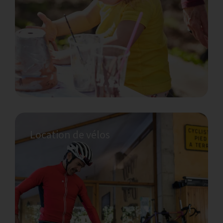
vous pourrez donc profiter d’un merveilleux
vélo pendant votre séjour, sans avoir à le
démonter et à l’emballer pour voyager.
Location de vélos
Avez-vous besoin d'un bon massage ?
Nous pouvons vous recommander plusieurs
masseurs qui peuvent venir au domaine
pour vous aider à libérer de vos cauchemars
et de votre stress. Nous connaissons des
thérapeutes qui travaillent avec une variété