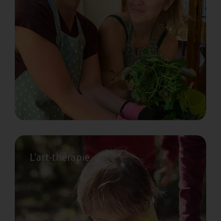
soi guidée. Des choses qui peuvent être
difficiles à dire, difficiles à exprimer, peuvent
émerger à travers la création artistique.
L’art-thérapie
Voulez-vous un vélo pendant que vous
êtes ici ?
Il existe une grande variété de magasins de
location de vélos à Gérone et ses environs,