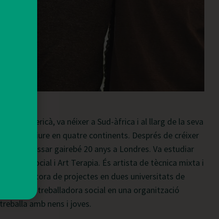
i nord-americà, va néixer a Sud-àfrica i al llarg de la seva
arribant a viure en quatre continents. Després de créixer
Units, va passar gairebé 20 anys a Londres. Va estudiar
, Política social i Art Terapia. És artista de tècnica mixta i
 com a gestora de projectes en dues universitats de
ta d’art i treballadora social en una organització
treballa amb nens i joves.