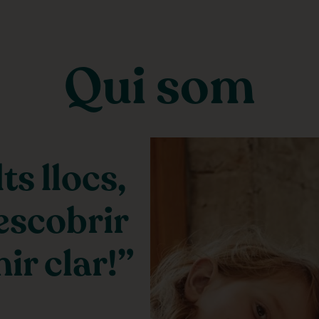
Qui som
s llocs,
escobrir
ir clar!”