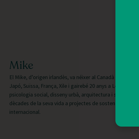
Mike
El Mike, d’origen irlandès, va néixer al Canadà i al llarg d
Japó, Suïssa, França, Xile i gairebé 20 anys a Londres. Va
psicologia social, disseny urbà, arquitectura i sostenibil
dècades de la seva vida a projectes de sostenibilitat u
internacional.