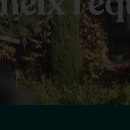
neix l’eq