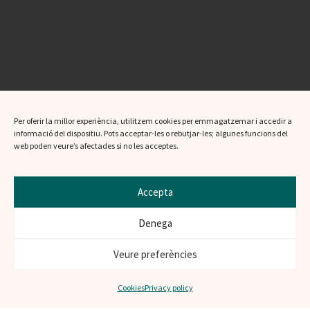
Per oferir la millor experiència, utilitzem cookies per emmagatzemar i accedir a
informació del dispositiu. Pots acceptar-les o rebutjar-les; algunes funcions del
web poden veure’s afectades si no les acceptes.
Accepta
Denega
Veure preferències
Cookies
Privacy policy
42.005° N, 2.989° E
17120 Púbol, Girona