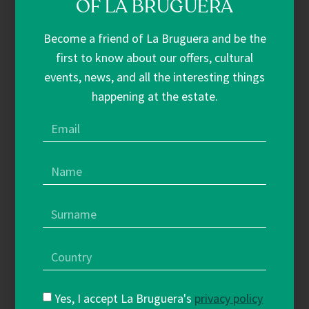
OF LA BRUGUERA
Become a friend of La Bruguera and be the
Welcome to La Bruguera, Welcome to the
first to know about our offers, cultural
Empordà
events, news, and all the interesting things
Awaken. Move.
happening at the estate.
Create.
Yes, I accept La Bruguera's
privacy policy