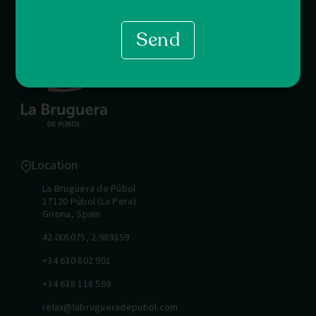
Send
Location
La Bruguera de Púbol
17120 Púbol (La Pera)
Girona, Spain
42.005075, 2.989359
+34 630 802 901
+34 638 118 569
relax@labrugueradepubol.com