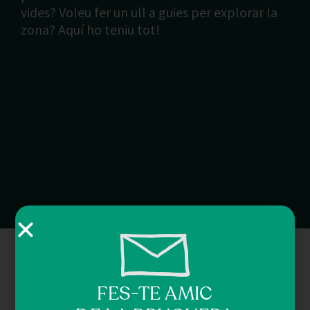
vides? Voleu fer un ull a guies per explorar la
zona? Aquí ho teniu tot!
FES-TE AMIC