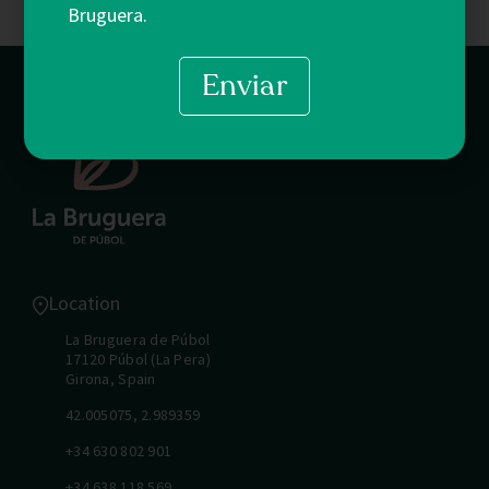
Bruguera.
Enviar
Location
La Bruguera de Púbol
17120 Púbol (La Pera)
Girona, Spain
42.005075, 2.989359
+34 630 802 901
+34 638 118 569