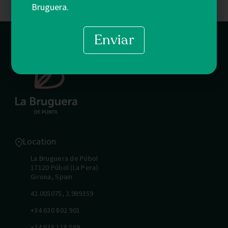
Bruguera.
Enviar
Location
La Bruguera de Púbol
17120 Púbol (La Pera)
Girona, Spain
42.005075, 2.989359
+34 630 802 901
+34 638 118 569