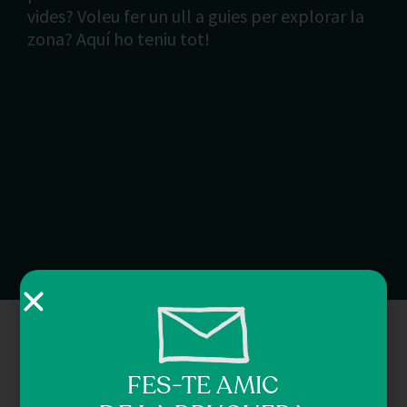
vides? Voleu fer un ull a guies per explorar la
zona? Aquí ho teniu tot!
FES-TE AMIC